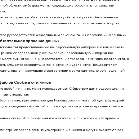
нной области, либо документы, содержащие условия использования
нта.
ьзователя путем ее обезличивания могут быть получены обезличенные
ля проведения исследований, выполнения работ или оказания услуг по
ство руководствуется Федеральным законом РФ «О персональных данных».
Обязательное хранение данных
, дополнить) предоставленную им персональную информацию или её часть.
в рамках определенной учетной записи персональную информацию.
ки могут быть ограничены в соответствии с требованиями законодательства. В
ность Общества сохранить измененную или удаленную Пользователем
едать такую информацию в соответствии с законодательно установленной
айлов Cookie и счетчиков
 по любой причине, могут использоваться Обществом для предоставления
я таргетирования
 обеспечение, применяемое для Использования, могут обладать функцией
 для определенных сайтов), а также удаления ранее полученных файлов
ленных опций Использования возможно лишь при условии, что прием и
параметры определяются на усмотрение Общества и могут изменяться без