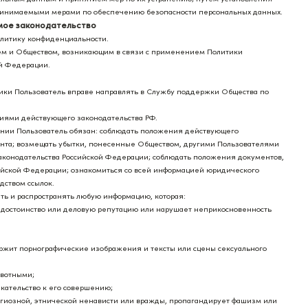
принимаемыми мерами по обеспечению безопасности персональных данных.
мое законодательство
олитику конфиденциальности.
ем и Обществом, возникающим в связи с применением Политики
й Федерации.
тики Пользователь вправе направлять в Службу поддержки Общества по
ниями действующего законодательства РФ.
ании Пользователь обязан: соблюдать положения действующего
ента; возмещать убытки, понесенные Обществом, другими Пользователями
аконодательства Российской Федерации; соблюдать положения документов,
ийской Федерации; ознакомиться со всей информацией юридического
дством ссылок.
ть и распространять любую информацию, которая:
 и достоинство или деловую репутацию или нарушает неприкосновенность
ржит порнографические изображения и тексты или сцены сексуального
ивотными;
екательство к его совершению;
игиозной, этнической ненависти или вражды, пропагандирует фашизм или