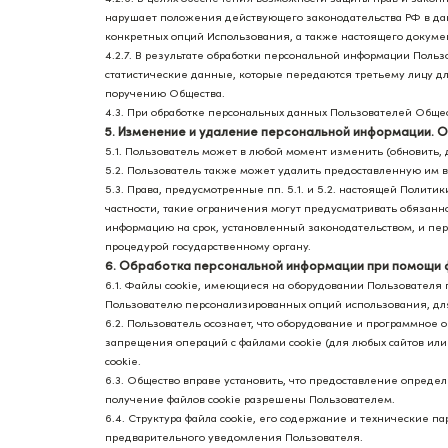
нарушает положения действующего законодательства РФ в да
конкретных опций Использования, а также настоящего докуме
4.2.7. В результате обработки персональной информации Пол
статистические данные, которые передаются третьему лицу д
поручению Общества.
4.3. При обработке персональных данных Пользователей Обще
5. Изменение и удаление персональной информации. 
5.1. Пользователь может в любой момент изменить (обновить
5.2. Пользователь также может удалить предоставленную им 
5.3. Права, предусмотренные пп. 5.1. и 5.2. настоящей Полити
частности, такие ограничения могут предусматривать обязан
информацию на срок, установленный законодательством, и пер
процедурой государственному органу.
6. Обработка персональной информации при помощи ф
6.1. Файлы cookie, имеющиеся на оборудовании Пользователя
Пользователю персонализированных опций использования, дл
6.2. Пользователь осознает, что оборудование и программное
запрещения операций с файлами cookie (для любых сайтов или
cookie.
6.3. Общество вправе установить, что предоставление опреде
получение файлов cookie разрешены Пользователем.
6.4. Структура файла cookie, его содержание и технические 
предварительного уведомления Пользователя.