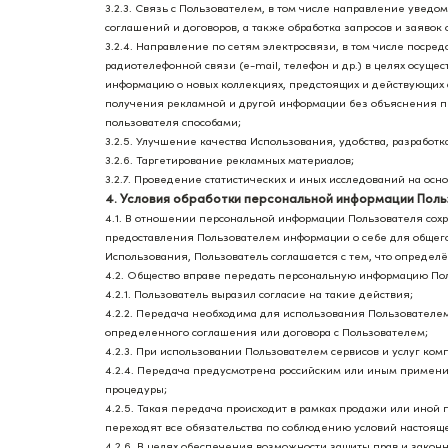
3.2.3. Связь с Пользователем, в том числе направление увед
соглашений и договоров, а также обработка запросов и заяво
3.2.4. Направление по сетям электросвязи, в том числе поср
радиотелефонной связи (е-mail, телефон и др.) в целях осущ
информацию о новых коллекциях, предстоящих и действующих а
получения рекламной и другой информации без объяснения 
пользователя способами;
3.2.5. Улучшение качества Использования, удобства, разработ
3.2.6. Таргетирование рекламных материалов;
3.2.7. Проведение статистических и иных исследований на ос
4. Условия обработки персональной информации Поль
4.1. В отношении персональной информации Пользователя сох
предоставления Пользователем информации о себе для общего
Использования, Пользователь соглашается с тем, что определ
4.2. Общество вправе передать персональную информацию Пол
4.2.1. Пользователь выразил согласие на такие действия;
4.2.2. Передача необходима для использования Пользователе
определенного соглашения или договора с Пользователем;
4.2.3. При использовании Пользователем сервисов и услуг ком
4.2.4. Передача предусмотрена российским или иным примени
процедуры;
4.2.5. Такая передача происходит в рамках продажи или иной 
переходят все обязательства по соблюдению условий настоя
4.2.6. В целях обеспечения возможности защиты прав и законн