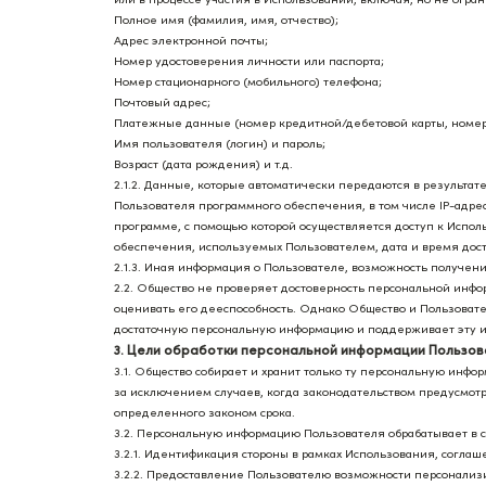
Полное имя (фамилия, имя, отчество);
Адрес электронной почты;
Номер удостоверения личности или паспорта;
Номер стационарного (мобильного) телефона;
Почтовый адрес;
Платежные данные (номер кредитной/дебетовой карты, номер ба
Имя пользователя (логин) и пароль;
Возраст (дата рождения) и т.д.
2.1.2. Данные, которые автоматически передаются в результа
Пользователя программного обеспечения, в том числе IP-адре
программе, с помощью которой осуществляется доступ к Испол
обеспечения, используемых Пользователем, дата и время дос
2.1.3. Иная информация о Пользователе, возможность получени
2.2. Общество не проверяет достоверность персональной инф
оценивать его дееспособность. Однако Общество и Пользовател
достаточную персональную информацию и поддерживает эту и
3. Цели обработки персональной информации Пользов
3.1. Общество собирает и хранит только ту персональную инф
за исключением случаев, когда законодательством предусмот
определенного законом срока.
3.2. Персональную информацию Пользователя обрабатывает в 
3.2.1. Идентификация стороны в рамках Использования, соглаш
3.2.2. Предоставление Пользователю возможности персонализ