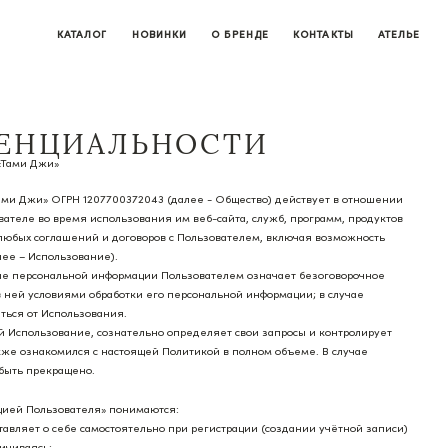
КАТАЛОГ
НОВИНКИ
О БРЕНДЕ
КОНТАКТЫ
АТЕЛЬЕ
ЕНЦИАЛЬНОСТИ
«Тами Джи»
Тами Джи» ОГРН 1207700372043 (далее - Общество) действует в отношении
ателе во время использования им веб-сайта, служб, программ, продуктов
 любых соглашений и договоров с Пользователем, включая возможность
лее – Использование).
ние персональной информации Пользователем означает безоговорочное
 ней условиями обработки его персональной информации; в случае
ться от Использования.
ий Использование, сознательно определяет свои запросы и контролирует
кже ознакомился с настоящей Политикой в полном объеме. В случае
быть прекращено.
ацией Пользователя» понимаются:
тавляет о себе самостоятельно при регистрации (создании учётной записи)
ничиваясь: