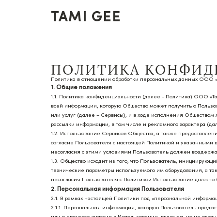
TAMI GEE
ПОЛИТИКА КОНФИД
Политика в отношении обработки персональных данных ООО 
1. Общие положения
1.1. Политика конфиденциальности (далее - Политика) ООО «
всей информации, которую Общество может получить о Пользов
или услуг (далее – Сервисы), и в ходе исполнения Обществом
рассылки информации, в том числе и рекламного характера (да
1.2. Использование Сервисов Общества, а также предоставле
согласие Пользователя с настоящей Политикой и указанными в
несогласия с этими условиями Пользователь должен воздержа
1.3. Общество исходит из того, что Пользователь, инициирующ
технические параметры используемого им оборудования, а та
несогласия Пользователя с Политикой Использование должно 
2. Персональная информация Пользователя
2.1. В рамках настоящей Политики под «персональной информ
2.1.1. Персональная информация, которую Пользователь предос
или в процессе участия в Использовании, включая, но не огра