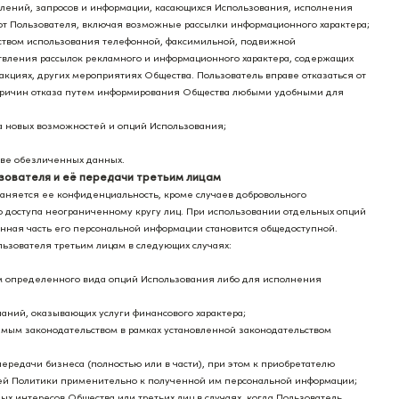
омлений, запросов и информации, касающихся Использования, исполнения
к от Пользователя, включая возможные рассылки информационного характера;
едством использования телефонной, факсимильной, подвижной
ествления рассылок рекламного и информационного характера, содержащих
кциях, других мероприятиях Общества. Пользователь вправе отказаться от
причин отказа путем информирования Общества любыми удобными для
ка новых возможностей и опций Использования;
нове обезличенных данных.
зователя и её передачи третьим лицам
раняется ее конфиденциальность, кроме случаев добровольного
 доступа неограниченному кругу лиц. При использовании отдельных опций
ённая часть его персональной информации становится общедоступной.
ьзователя третьим лицам в следующих случаях:
м определенного вида опций Использования либо для исполнения
паний, оказывающих услуги финансового характера;
мым законодательством в рамках установленной законодательством
передачи бизнеса (полностью или в части), при этом к приобретателю
щей Политики применительно к полученной им персональной информации;
ых интересов Общества или третьих лиц в случаях, когда Пользователь