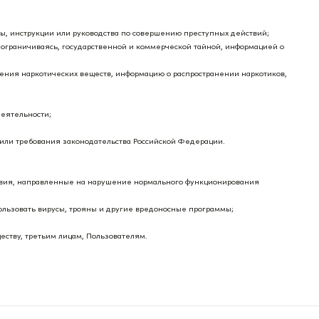
ы, инструкции или руководства по совершению преступных действий;
 ограничиваясь, государственной и коммерческой тайной, информацией о
ения наркотических веществ, информацию о распространении наркотиков,
деятельности;
или требования законодательства Российской Федерации.
твия, направленные на нарушение нормального функционирования
ользовать вирусы, трояны и другие вредоносные программы;
еству, третьим лицам, Пользователям.