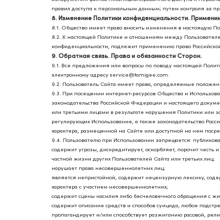
правил доступа к персональным данным; путем контроля за 
8. Изменение Политики конфиденциальности. Примени
8.1. Общество имеет право вносить изменения в настоящую П
8.2. К настоящей Политике и отношениям между Пользовател
конфиденциальности, подлежит применению право Российско
9. Обратная связь. Права и обязанности Сторон.
9.1. Все предложения или вопросы по поводу настоящей Поли
электронному адресу service@tamigee.com.
9.2. Пользователь Сайта имеет права, определяемые положе
9.3. При посещении интернет-ресурсов Общества и Использов
законодательства Российской Федерации и настоящего докум
или третьими лицами в результате нарушения Политики или з
регулирующих Использование, а также законодательство Росс
характера, размещенной на Сайте или доступной на нем посре
9.4. Пользователю при Использовании запрещается: публикова
содержит угрозы, дискредитирует, оскорбляет, порочит честь
частной жизни других Пользователей Сайта или третьих лиц;
нарушает права несовершеннолетних лиц;
является непристойной, содержит нецензурную лексику, соде
характера с участием несовершеннолетних;
содержит сцены насилия либо бесчеловечного обращения с ж
содержит описание средств и способов суицида, любое подстр
пропагандирует и/или способствует разжиганию расовой, рел