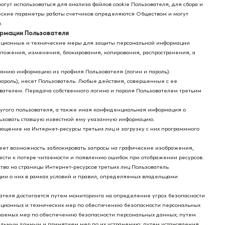
гут использоваться для анализа файлов cookie Пользователя, для сбора и
ческие параметры работы счетчиков определяются Обществом и могут
.
ормации Пользователя
зационные и технические меры для защиты персональной информации
чтожения, изменения, блокирования, копирования, распространения, а
ованию информацию из профиля Пользователя (логин и пароль).
пароль), несет Пользователь. Любые действия, совершенные с ее
ателем. Передача собственного логина и пароля Пользователем третьим
другого пользователя, а также иная конфиденциальная информация о
льзовать ставшую известной ему указанную информацию.
ращение на Интернет-ресурсы третьих лиц и загрузку с них программного
еет возможность заблокировать запросы на графические изображения,
ести к потере читаемости и появлению ошибок при отображении ресурсов.
ва на страницы Интернет-ресурсов третьих лиц Пользователь
и о них в рамках условий и правил, определяемых владельцами
ателя достигается путем мониторинга на определение угроз безопасности
ационных и технических мер по обеспечению безопасности персональных
маемых мер по обеспечению безопасности персональных данных; путем
альным данным и принятием мер по их устранению; путем установления