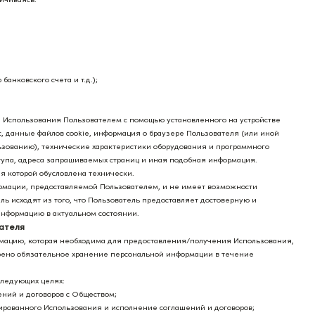
нковского счета и т.д.);
те Использования Пользователем с помощью установленного на устройстве
с, данные файлов cookie, информация о браузере Пользователя (или иной
ьзованию), технические характеристики оборудования и программного
тупа, адреса запрашиваемых страниц и иная подобная информация.
я которой обусловлена технически.
ормации, предоставляемой Пользователем, и не имеет возможности
ь исходят из того, что Пользователь предоставляет достоверную и
нформацию в актуальном состоянии.
ателя
ормацию, которая необходима для предоставления/получения Использования,
рено обязательное хранение персональной информации в течение
следующих целях:
ений и договоров с Обществом;
ированного Использования и исполнение соглашений и договоров;