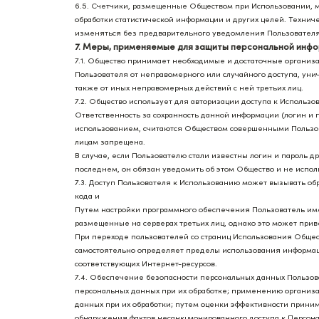
6.5. Счетчики, размещенные Обществом при Использовании, мо
обработки статистической информации и других целей. Техни
изменяться без предварительного уведомления Пользователя
7. Меры, применяемые для защиты персональной инф
7.1. Общество принимает необходимые и достаточные органи
Пользователя от неправомерного или случайного доступа, уни
также от иных неправомерных действий с ней третьих лиц.
7.2. Общество использует для авторизации доступа к Использ
Ответственность за сохранность данной информации (логин и 
использованием, считаются Обществом совершенными Пользов
лицам запрещена.
В случае, если Пользователю стали известны логин и пароль 
последнем, он обязан уведомить об этом Общество и не испо
7.3. Доступ Пользователя к Использованию может вызывать об
кода и
Путем настройки программного обеспечения Пользователь им
размещенные на серверах третьих лиц, однако это может прив
При переходе пользователей со страниц Использования Общест
самостоятельно определяет пределы использования информаци
соответствующих Интернет-ресурсов.
7.4. Обеспечение безопасности персональных данных Пользов
персональных данных при их обработке; применению организ
данных при их обработки; путем оценки эффективности прини
обнаружения фактов несанкционированного доступа к Персон