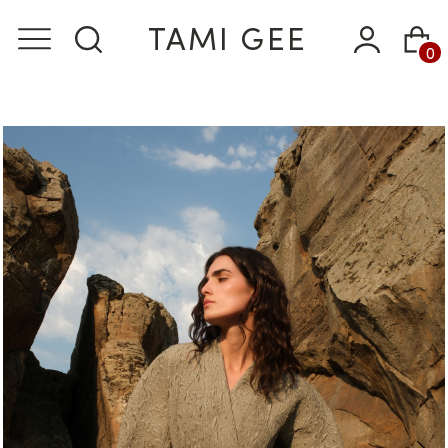
TAMI GEE
0