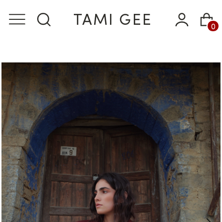
TAMI GEE
0